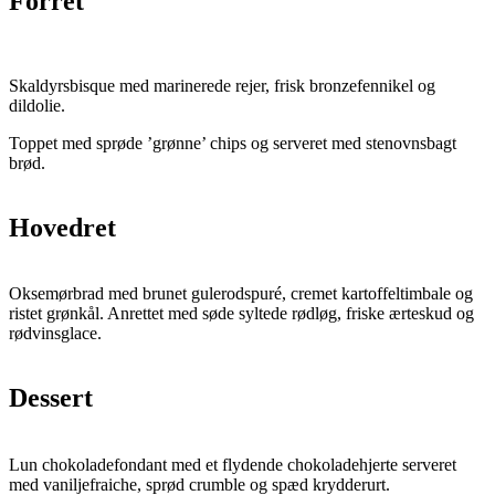
Forret
Skaldyrsbisque med marinerede rejer, frisk bronzefennikel og
dildolie.
Toppet med sprøde ’grønne’ chips og serveret med stenovnsbagt
brød.
Hovedret
Oksemørbrad med brunet gulerodspuré, cremet kartoffeltimbale og
ristet grønkål. Anrettet med søde syltede rødløg, friske ærteskud og
rødvinsglace.
Dessert
Lun chokoladefondant med et flydende chokoladehjerte serveret
med vaniljefraiche, sprød crumble og spæd krydderurt.