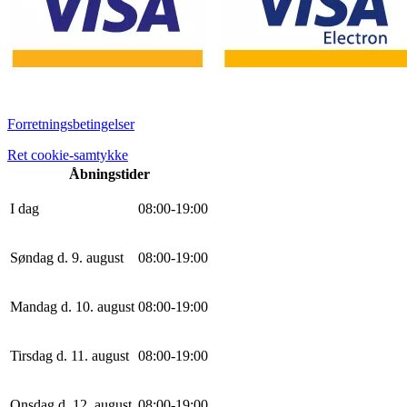
Forretningsbetingelser
Ret cookie-samtykke
Åbningstider
I dag
0
8
:
0
0
-
19
:
0
0
Søndag d. 9. august
0
8
:
0
0
-
19
:
0
0
Mandag d. 10. august
0
8
:
0
0
-
19
:
0
0
Tirsdag d. 11. august
0
8
:
0
0
-
19
:
0
0
Onsdag d. 12. august
0
8
:
0
0
-
19
:
0
0