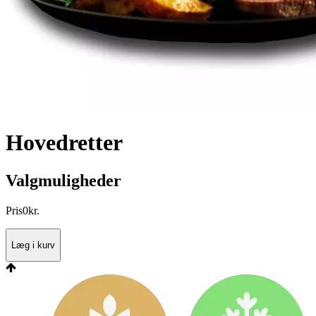
Hovedretter
Valgmuligheder
Pris
0
kr.
Læg i kurv