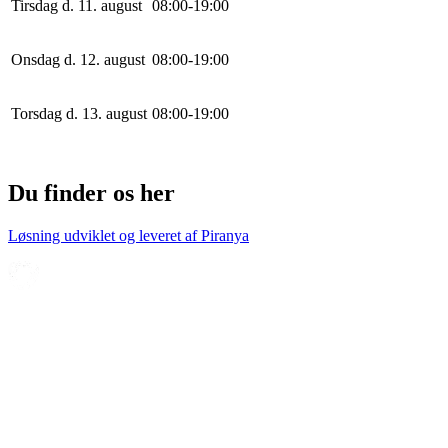
Tirsdag d. 11. august
0
8
:
0
0
-
19
:
0
0
Onsdag d. 12. august
0
8
:
0
0
-
19
:
0
0
Torsdag d. 13. august
0
8
:
0
0
-
19
:
0
0
Du finder os her
Løsning udviklet og leveret af
Piranya