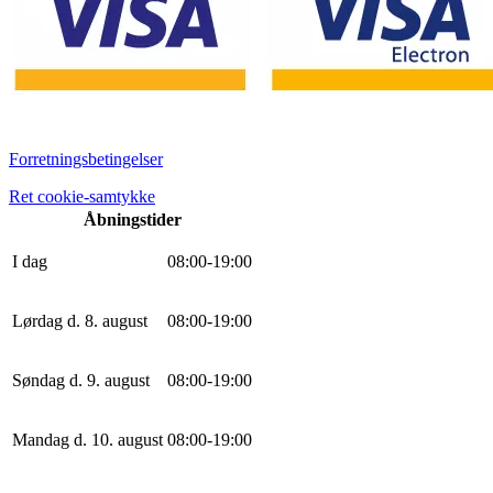
Forretningsbetingelser
Ret cookie-samtykke
Åbningstider
I dag
0
8
:
0
0
-
19
:
0
0
Lørdag d. 8. august
0
8
:
0
0
-
19
:
0
0
Søndag d. 9. august
0
8
:
0
0
-
19
:
0
0
Mandag d. 10. august
0
8
:
0
0
-
19
:
0
0