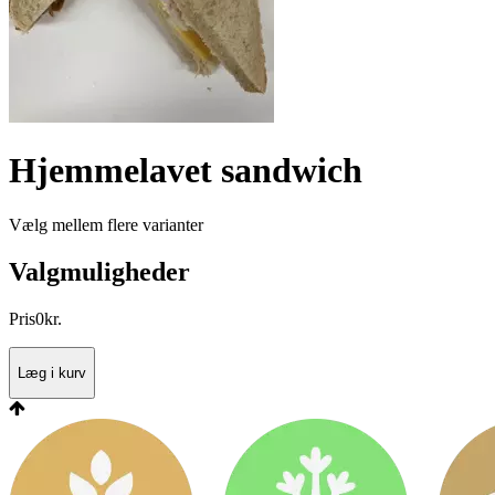
Hjemmelavet sandwich
Vælg mellem flere varianter
Valgmuligheder
Pris
0
kr.
Læg i kurv